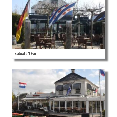
Eetcafé ’t Far