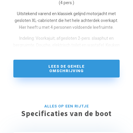
(4 pers.)
Uitstekend varend en klassiek gelijnd motorjacht met
gesloten XL-cabriotent die het hele achterdek overkapt.
Hier heeft u met 4 personen voldoende leefruimte.
Indeling: Voorkajuit; afgesloten 2-pers. slaaphut en
bergruimte. Douche, elektrisch toilet en wastafel. Keuken
met 3-pits kooktoestel, koelkast en complete inventaris
voor 4 personen. Salon met gezellige zithoek en
stuurstand. Achterkajuit; Ruime 2-persoons slaaphut
LEES DE GEHELE
OMSCHRIJVING
met 2e wastafel voor optimale privacy, bergruimte.
Zonnedek met 2e stuurstand, GPS, XL-cabrioletkap,
dekstoelen, dektafel en zwemplateau met zwemtrap.
Boeg- én hekschroef.
ALLES OP EEN RIJTJE
Zonder ervaring is een vaarinstructie verplicht
Specificaties van de boot