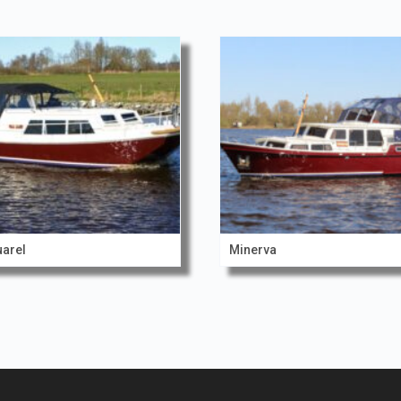
arel
Minerva