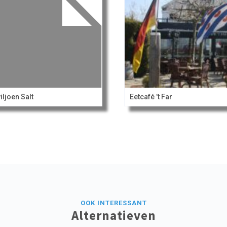
iljoen Salt
Eetcafé ’t Far
OOK INTERESSANT
Alternatieven