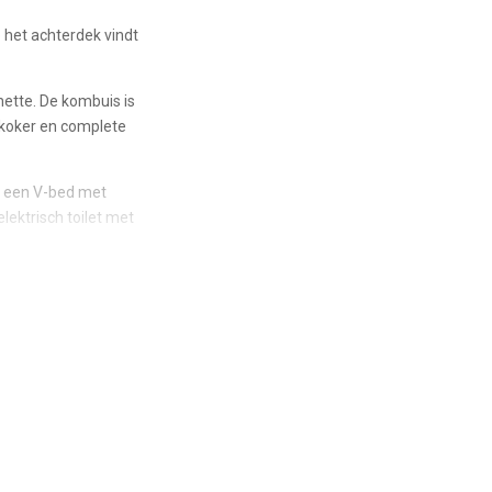
 het achterdek vindt
ette. De kombuis is
rkoker en complete
n een V-bed met
ektrisch toilet met
ersoonsbed met
e douche.
t rondom, GPS-
ngboorden met RVS