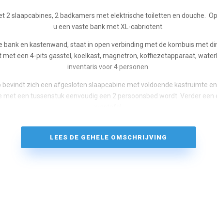
2 slaapcabines, 2 badkamers met elektrische toiletten en douche. Op
u een vaste bank met XL-cabriotent.
le bank en kastenwand, staat in open verbinding met de kombuis met din
t met een 4-pits gasstel, koelkast, magnetron, koffiezetapparaat, wate
inventaris voor 4 personen.
ip bevindt zich een afgesloten slaapcabine met voldoende kastruimte e
 met een tussenstuk eenvoudig een 2 persoonsbed wordt. Verder een el
wastafel.
schip bevindt zich een afgesloten slaapcabine met half vrijstaand 2-p
dem, een toiletruimte met elektrisch toilet en wastafel en een separat
LEES DE GEHELE OMSCHRIJVING
k met midscheepse stuurstand, zonnepaneel, vaste bank, XL-cabrioten
boeg- en hekschroef. Zwemplateau met zwemtrap. Goed beloopbare ga
railing rondom.
Zonder ervaring is een vaarinstructie verplicht:
Schipperstraining