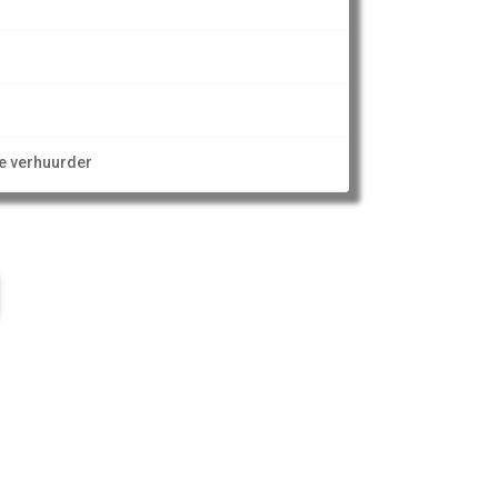
l
ze verhuurder