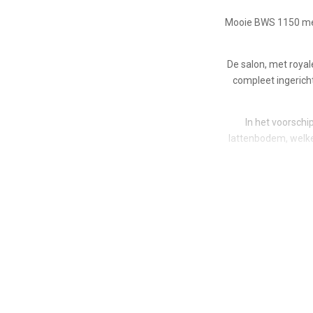
Mooie BWS 1150 met 
De salon, met roya
compleet ingerich
In het voorsch
lattenbodem, welke
In het achter
lattenbo
Ruim achterde
kaartplotter en 