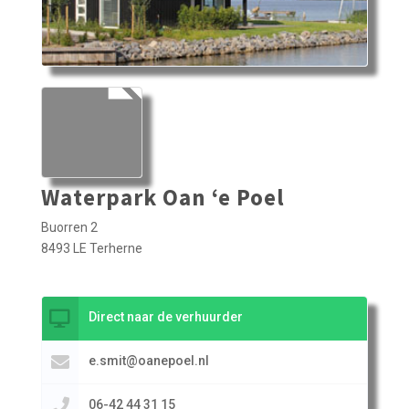
Waterpark Oan ‘e Poel
Buorren 2
8493 LE Terherne
Direct naar de verhuurder
e.smit@oanepoel.nl
06-42 44 31 15