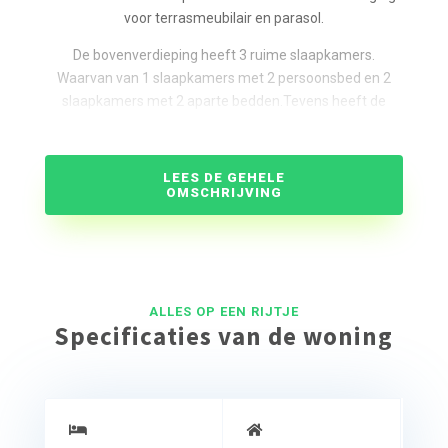
voor terrasmeubilair en parasol.
De bovenverdieping heeft 3 ruime slaapkamers.
Waarvan van 1 slaapkamers met 2 persoonsbed en 2
slaapkamers met 2 aparte bedden.Tevens heeft de
bovenverdieping een ruime badkamer met ruime
douche en of bad en wandcloset. Elke woning heeft een
eigen aanlegsteiger voor minmaal 1 boot.
LEES DE GEHELE
OMSCHRIJVING
ALLES OP EEN RIJTJE
Specificaties van de woning