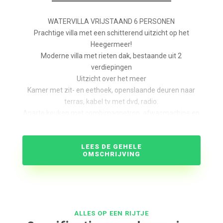
WATERVILLA VRIJSTAAND 6 PERSONEN
Prachtige villa met een schitterend uitzicht op het
Heegermeer!
Moderne villa met rieten dak, bestaande uit 2
verdiepingen
Uitzicht over het meer
Kamer met zit- en eethoek, openslaande deuren naar
terras, kabel tv met dvd, radio.
Aparte keuken met combimagnetron, afwasmachine en
vries/koelkast.
Ruim terras met tuinmeubels en eigen aanlegsteiger.
LEES DE GEHELE
Royale tuin om de villa.
OMSCHRIJVING
Ruime berging.
3 slaapkamers met boxspring bedden en een
kledingkast.
1 Slaapkamer heeft een balkon met schitterend uitzicht
over het water.
ALLES OP EEN RIJTJE
Badkamer met ligbad, douche en wastafel. Apart toilet.