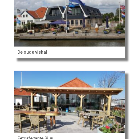
De oude vishal
Eetcafe tante Sjuul