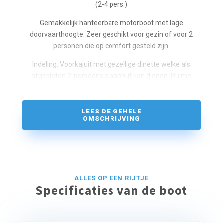
(2-4 pers.)
Gemakkelijk hanteerbare motorboot met lage
doorvaarthoogte. Zeer geschikt voor gezin of voor 2
personen die op comfort gesteld zijn.
Indeling: Voorkajuit met gezellige dinette welke als
afgesloten 2-persoons slaaphut kan dienen. Ruime
keuken met 4-pits kooktoestel, koelkast en complete
inventaris voor 5 personen. Salon met zithoek en
stuurstand.
LEES DE GEHELE
OMSCHRIJVING
Achterkajuit: 2-persoons slaaphut en bergruimte.
Douche, elektrisch toilet en wastafel.
Zonnedek met 2e stuurstand, dekstoelen, dektafel en
zwemplateau met zwemtrap.
ALLES OP EEN RIJTJE
Zonder ervaring is een vaarinstructie verplicht.
Specificaties van de boot