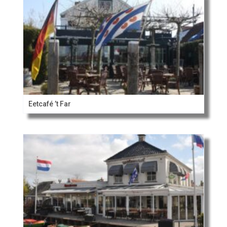
Eetcafé ’t Far