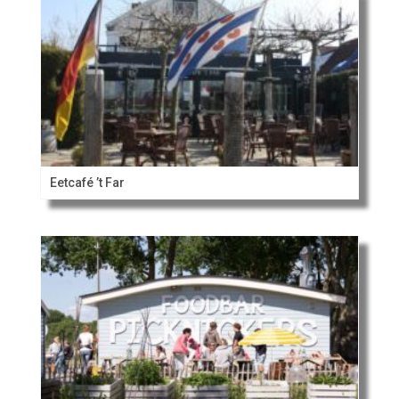
Eetcafé ’t Far