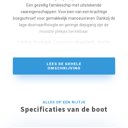
Een gezellig familieschip met uitstekende
vaareigenschappen. Voorzien van een krachtige
boegschroef voor gemakkelijk manoeuvreren. Dankzij de
lage doorvaarthoogte en geringe diepgang zijn de
mooiste plekjes bereikbaar.
Indeling: Voorkajuit; 2-persoons slaapplaats, dinette,
keuken met 3-pits kooktoestel, koelkast en complete
inventaris voor 5 personen, elektrisch toilet. Stuurhut
met stuurstand en 5 zitplaatsen.
LEES DE GEHELE
Achterkajuit; 2-persoons slaapplaats, 1-persoons
OMSCHRIJVING
slaapplaats en bergruimte. Klein achterdek met
dekstoelen en een vaste zwemtrap.
Zonder ervaring is een vaarinstructie verplicht.
ALLES OP EEN RIJTJE
Specificaties van de boot