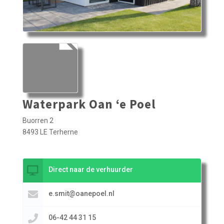
Waterpark Oan ‘e Poel
Buorren 2
8493 LE Terherne
Direct naar de verhuurder
e.smit@oanepoel.nl
06-42 44 31 15