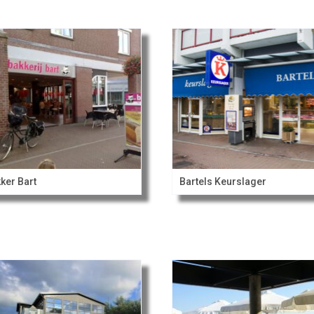
ker Bart
Bartels Keurslager