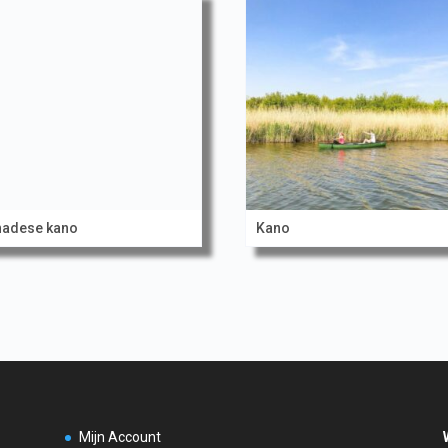
nadese kano
Kano
Mijn Account