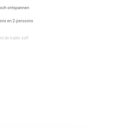
 toch ontspannen
soons en 2-persoons
t de trailer zelf
locatie.
rsoons modellen.