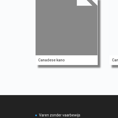
Canadese kano
Ca
Varen zonder vaarbewijs