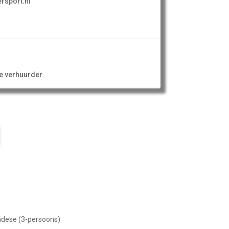
rsport.nl
ze verhuurder
adese (3-persoons)