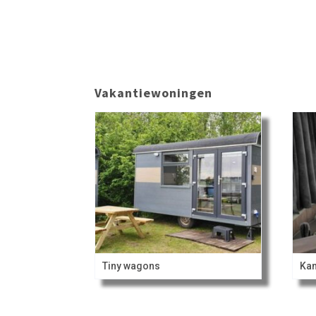
Vakantiewoningen
Tiny wagons
Ka