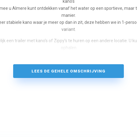
kano’s
mee u Almere kunt ontdekken vanaf het water op een sportieve, maar
manier.
eer stabiele kano waar je meer op dan in zit, deze hebben we in 1-per
variant.
ijk een trailer met kano’s of Zippy’s te huren op een andere locatie. U kun
ophalen
dock of laten bezorgen door een van onze medewerkers op de gewenste 
er liggen dan 8 kano’s of Zippy’s, dit is een mix van 1-persoons en 2-pe
LEES DE GEHELE OMSCHRIJVING