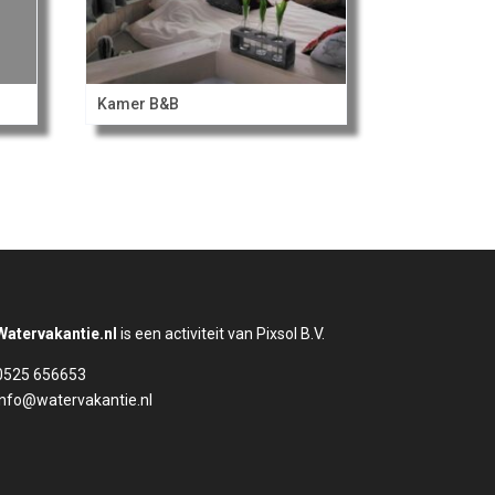
Kamer B&B
Watervakantie.nl
is een activiteit van Pixsol B.V.
0525 656653
info@watervakantie.nl