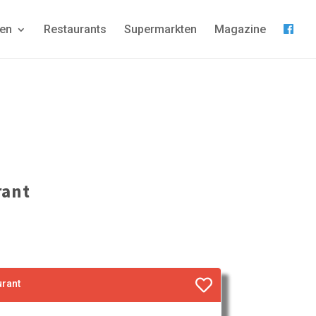
gen
Restaurants
Supermarkten
Magazine
rant
urant