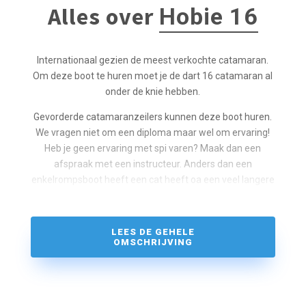
Alles over
Hobie 16
Internationaal gezien de meest verkochte catamaran.
Om deze boot te huren moet je de dart 16 catamaran al
onder de knie hebben.
Gevorderde catamaranzeilers kunnen deze boot huren.
We vragen niet om een diploma maar wel om ervaring!
Heb je geen ervaring met spi varen? Maak dan een
afspraak met een instructeur. Anders dan een
enkelrompsboot heeft een cat heeft oa een veel langere
mast. Verkeerd gebruik en hoge druk kan de mast doen
breken. Wel ervaring? Overleg met 1 van onze
instructeurs dan kun je een Dart met Spi kunnen huren.
LEES DE GEHELE
Veiligheid en dat de spullen heel blijven staat natuurlijk
OMSCHRIJVING
voorop!