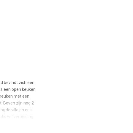
nd bevindt zich een
 is een open keuken
jkeuken met een
. Boven zijn nog 2
 de villa en er is
is wifiverbinding.