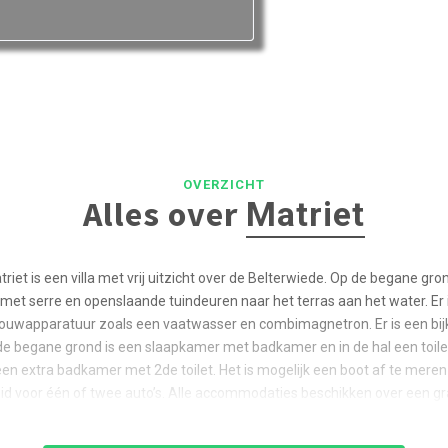
OVERZICHT
Alles over
Matriet
riet is een villa met vrij uitzicht over de Belterwiede. Op de begane gro
t serre en openslaande tuindeuren naar het terras aan het water. Er
bouwapparatuur zoals een vaatwasser en combimagnetron. Er is een bi
 begane grond is een slaapkamer met badkamer en in de hal een toilet
n extra badkamer met 2de toilet. Het is mogelijk een boot af te meren bij
d voor één of twee auto’s. Alle accommodaties beschikken over een grat