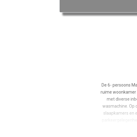
De 6- persoons Mat
ruime woonkamer me
met diverse in
wasmachine. Op de
slaapkamers en ee
parkeergelegenhei