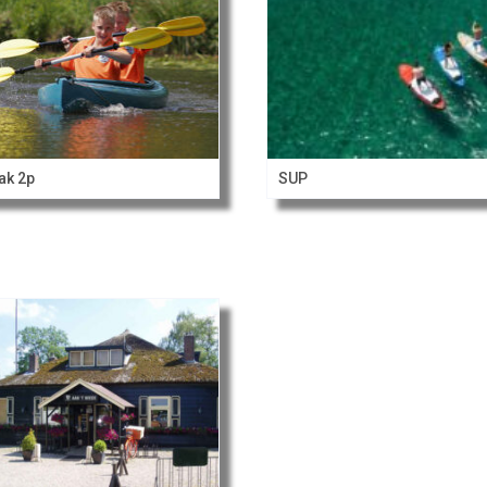
ak 2p
SUP