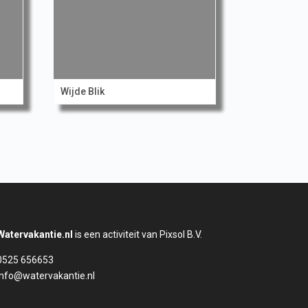
Wijde Blik
Watervakantie.nl
is een activiteit van Pixsol B.V.
0525 656653
info@watervakantie.nl