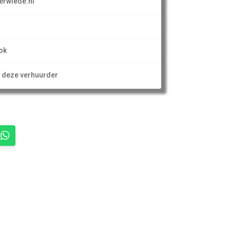
erwiede.nl
ok
n deze verhuurder