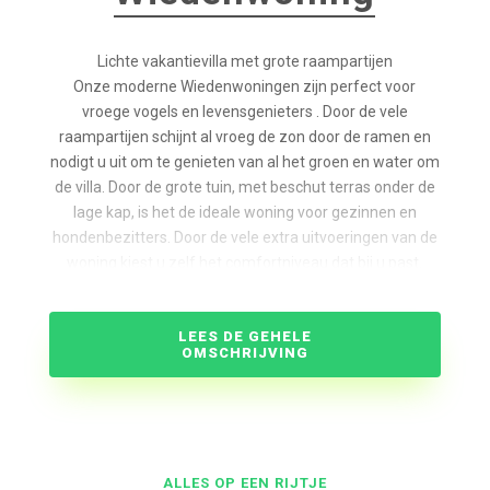
Lichte vakantievilla met grote raampartijen
Onze moderne Wiedenwoningen zijn perfect voor
vroege vogels en levensgenieters . Door de vele
raampartijen schijnt al vroeg de zon door de ramen en
nodigt u uit om te genieten van al het groen en water om
de villa. Door de grote tuin, met beschut terras onder de
lage kap, is het de ideale woning voor gezinnen en
hondenbezitters. Door de vele extra uitvoeringen van de
woning kiest u zelf het comfortniveau dat bij u past.
Uniek is ook die ene super romantische slaapkamer op
de eerste verdieping, die vanuit het bed uitzicht biedt
LEES DE GEHELE
over het water.
OMSCHRIJVING
De Wieden voor 6 personen is er in de volgende drie
uitvoeringen: Wellness met Sauna, Luxe met extra
badkamer, of Wellness Luxe met sauna en extra
badkamer. Alle Wiedenwoning beschikken over een extra
toilet.
ALLES OP EEN RIJTJE