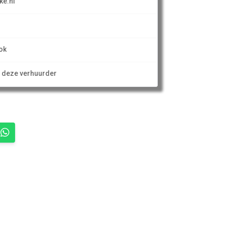
ke.nl
ok
n deze verhuurder