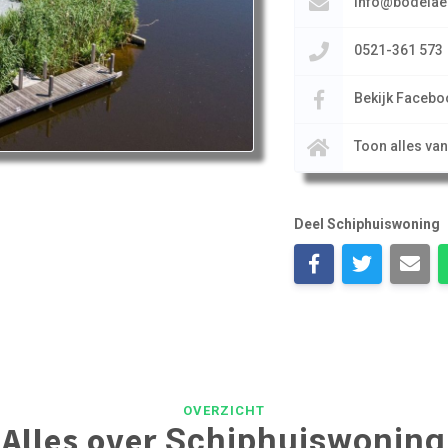
info@bodelae
0521-361 573
Bekijk Facebo
Toon alles va
Deel Schiphuiswoning
OVERZICHT
Alles over
Schiphuiswoning