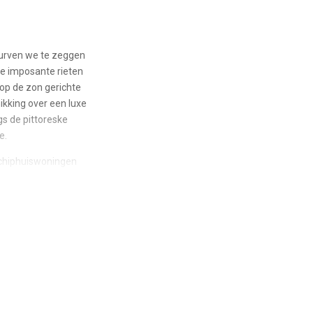
durven we te zeggen
de imposante rieten
op de zon gerichte
hikking over een luxe
gs de pittoreske
e.
Schiphuiswoningen