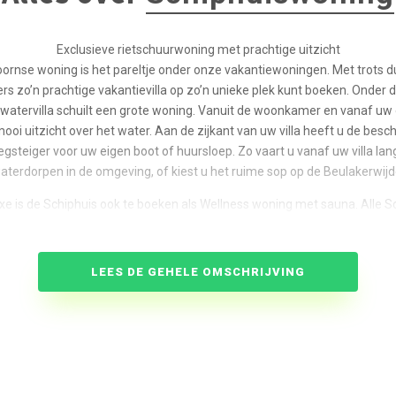
Exclusieve rietschuurwoning met prachtige uitzicht
oornse woning is het pareltje onder onze vakantiewoningen. Met trots 
rs zo’n prachtige vakantievilla op zo’n unieke plek kunt boeken. Onder 
 watervilla schuilt een grote woning. Vanuit de woonkamer en vanaf uw 
ooi uitzicht over het water. Aan de zijkant van uw villa heeft u de besc
gsteiger voor uw eigen boot of huursloep. Zo vaart u vanaf uw villa lan
aterdorpen in de omgeving, of kiest u het ruime sop op de Beulakerwijd
xe is de Schiphuis ook te boeken als Wellness woning met sauna. Alle 
beschikken over een extra toilet.
LEES DE GEHELE OMSCHRIJVING