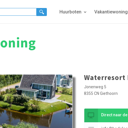
Huurboten
Vakantiewonin
oning
Waterresort
Jonenweg 5
8355 CN Giethoorn
Direct naar d