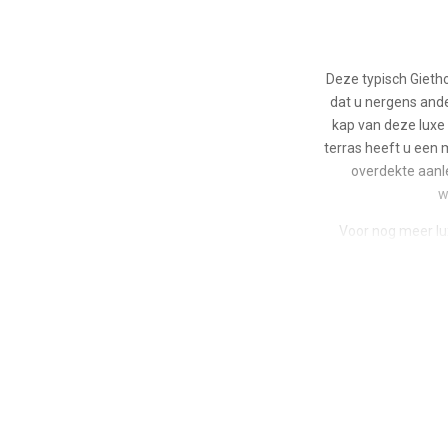
Deze typisch Gieth
dat u nergens ande
kap van deze luxe
terras heeft u een m
overdekte aanle
w
Voor nog meer lu