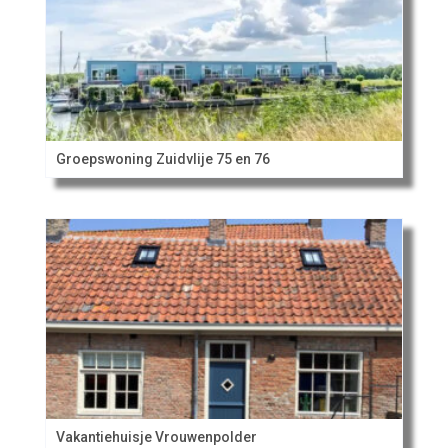
Groepswoning Zuidvlije 75 en 76
Vakantiehuisje Vrouwenpolder