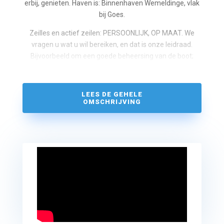
erbij, genieten. Haven is: Binnenhaven Wemeldinge, vlak
bij Goes.
Zeilles en actief zeilen: PERSOONLIJK, OP MAAT. We
vragen u wat u wil bereiken, en dat is onze leidraad.
Bijvoorbeeld om een goede beheersing van de boot;
overzicht hebben zodat u echt kunt genieten. Vaak gaat
het om vertrouwd worden met zeilen op stromend
water. Op zout! Witte Waaier is als zeezeilschool CWO
LEES DE GEHELE
(de officiële ANWB certificatie) erkend. Daarnaast zijn de
OMSCHRIJVING
trainers zelf gecertificeerd als docent (via het CRKBO).
Het zeiljacht waarmee gevaren wordt is een Winner 9:50,
een heel goede zeiler van een bijzonder goed
Nederlands ontwerp (zie de Winner site). Ook een schip
waarmee u situaties goed kunt aanvoelen; licht op het
roer, snel reagerend.