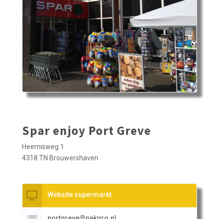
Spar enjoy Port Greve
Heernisweg 1
4318 TN Brouwershaven
Website supermarkt
portgreve@pakgro.nl