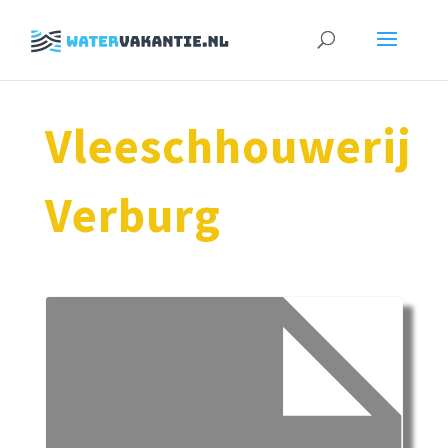
Zoeken
naar:
Vleeschhouwerij
Verburg