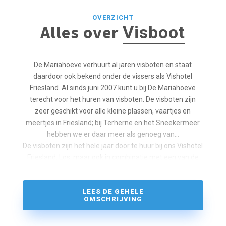
OVERZICHT
Alles over
Visboot
De Mariahoeve verhuurt al jaren visboten en staat
daardoor ook bekend onder de vissers als Vishotel
Friesland. Al sinds juni 2007 kunt u bij De Mariahoeve
terecht voor het huren van visboten. De visboten zijn
zeer geschikt voor alle kleine plassen, vaartjes en
meertjes in Friesland; bij Terherne en het Sneekermeer
hebben we er daar meer als genoeg van…
De visboten zijn het hele jaar door te huur bij ons Vishotel
Friesland. Los, maar ook in combinatie met een van de
appartementen, hotel of B&B-kamers.
LEES DE GEHELE
OMSCHRIJVING