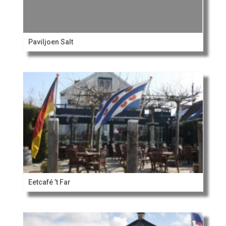
Paviljoen Salt
Eetcafé ’t Far