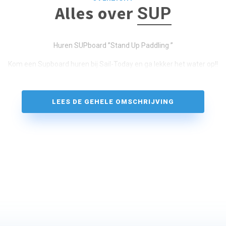
Alles over
SUP
Huren SUPboard ”Stand Up Paddling ”
Kom een Supboard huren bij Sail-Today en ga lekker het water op!!
LEES DE GEHELE OMSCHRIJVING