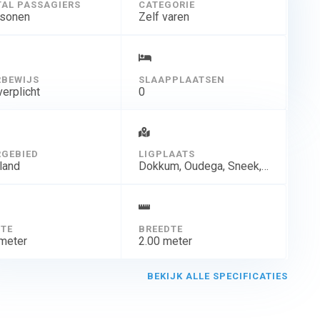
AL PASSAGIERS
CATEGORIE
rsonen
Zelf varen
BEWIJS
SLAAPPLAATSEN
verplicht
0
GEBIED
LIGPLAATS
land
Dokkum, Oudega, Sneek, Tjeukemeer, Woudsend, Kessel(L)
TE
BREEDTE
 meter
2.00 meter
BEKIJK ALLE SPECIFICATIES