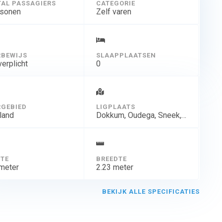
AL PASSAGIERS
CATEGORIE
rsonen
Zelf varen
BEWIJS
SLAAPPLAATSEN
verplicht
0
GEBIED
LIGPLAATS
land
Dokkum, Oudega, Sneek, Tjeukemeer, Woudsend, Kessel(L)
TE
BREEDTE
 meter
2.23 meter
BEKIJK ALLE SPECIFICATIES