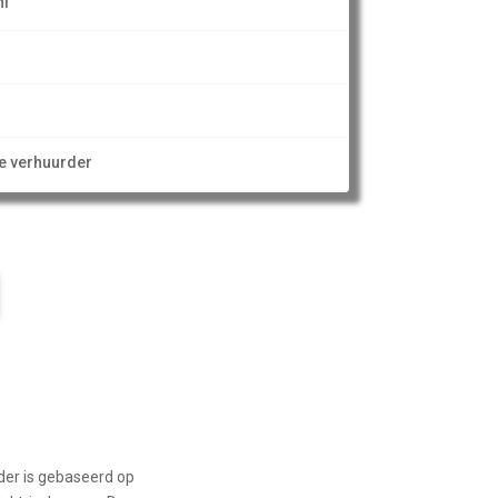
nl
ze verhuurder
der is gebaseerd op