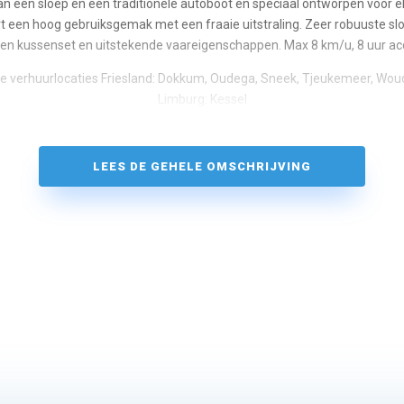
n een sloep en een traditionele autoboot en speciaal ontworpen voor el
 een hoog gebruiksgemak met een fraaie uitstraling. Zeer robuuste sl
 en kussenset en uitstekende vaareigenschappen. Max 8 km/u, 8 uur ac
se verhuurlocaties Friesland: Dokkum, Oudega, Sneek, Tjeukemeer, Wou
Limburg: Kessel
LEES DE GEHELE OMSCHRIJVING