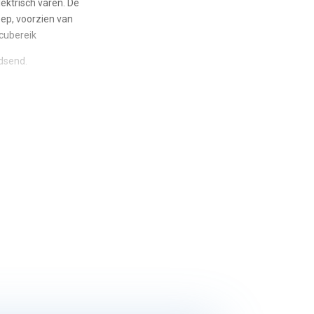
ektrisch varen. De
oep, voorzien van
cubereik
dsend.