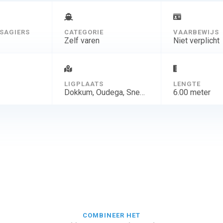
SAGIERS
CATEGORIE
VAARBEWIJS
Zelf varen
Niet verplicht
D
LIGPLAATS
LENGTE
Dokkum, Oudega, Sneek, Tjeukemeer, Woudsend, Kessel(L)
6.00 meter
COMBINEER HET