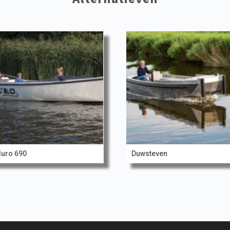
uro 690
Duwsteven