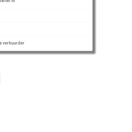
arter.nl
ze verhuurder