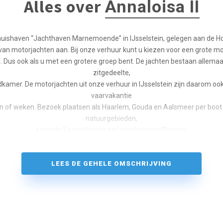
Alles over
Annaloisa II
huishaven “Jachthaven Marnemoende” in IJsselstein, gelegen aan de Hol
van motorjachten aan. Bij onze verhuur kunt u kiezen voor een grote mo
. Dus ook als u met een grotere groep bent. De jachten bestaan allemaal
zitgedeelte,
kamer. De motorjachten uit onze verhuur in IJsselstein zijn daarom ook
vaarvakantie
 of weken. Bezoek plaatsen als Haarlem, Gouda en Aalsmeer per boot 
natuurgebieden,
zoals de Kagerplassen en Loosdrechtse Plassen.
jacht 40.0 SL AC is een royaal jacht ingedeeld met twee gelijkwaardige 
tweepersoonsbed
LEES DE GEHELE OMSCHRIJVING
n twee elektrische toiletten. Daarnaast beschikt dit type jachtover een
éénpersoons
bedden en veel kastruimte.
m en licht en biedt royaal plaats voor 6 personen. Hier bevindt zich ook d