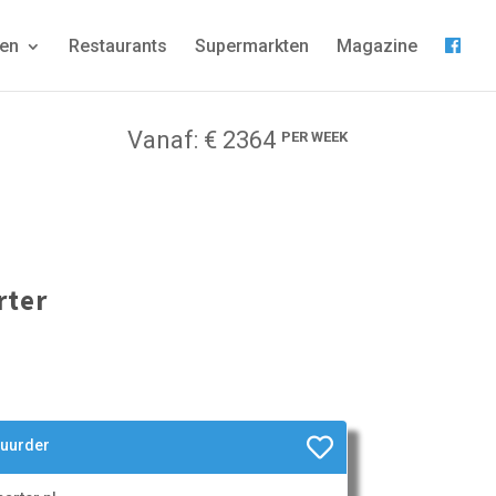
gen
Restaurants
Supermarkten
Magazine
Vanaf: € 2364
PER WEEK
rter
huurder