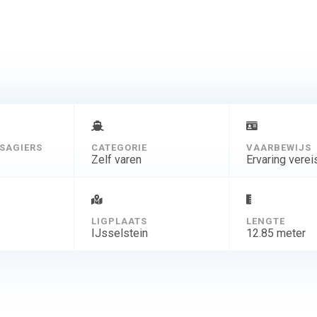
keuken.
Televisie en een Nespresso koffiemachine zijn aanwezig.
Aan dek is een ruime
e kussens en het achterdek is rondom de bank geheel afsluitbaar. Het a
verwarmd zodat
u heerlijk comfortabel buiten kunt zitten.
SAGIERS
CATEGORIE
VAARBEWIJS
Zelf varen
Ervaring verei
D
LIGPLAATS
LENGTE
IJsselstein
12.85 meter