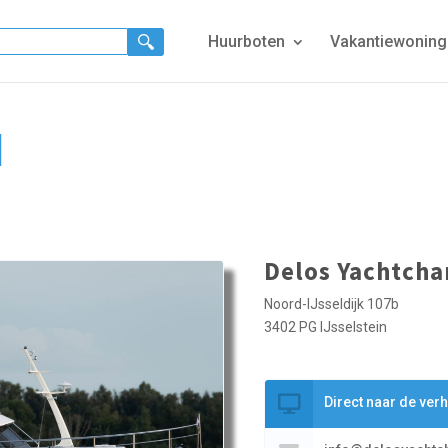
Huurboten
Vakantiewonin
I
Delos Yachtcha
Noord-IJsseldijk 107b
3402 PG IJsselstein
Direct naar de ver