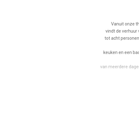
Vanuit onze t
vindt de verhuur 
tot acht personen
keuken en een bad
van meerdere dagen
Het Linssen motor
en twee badkamers e
De salon is zeer rui