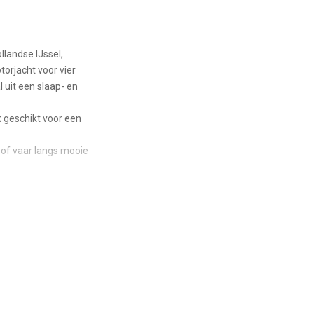
landse IJssel,
torjacht voor vier
 uit een slaap- en
 geschikt voor een
of vaar langs mooie
hutten met elk een
 royale 3e hut met 2
e volledig uitgeruste