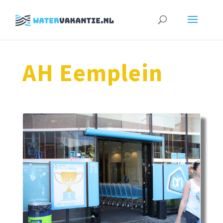
Zoeken
naar:
AH Eemplein