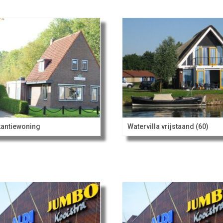
antiewoning
Watervilla vrijstaand (60)