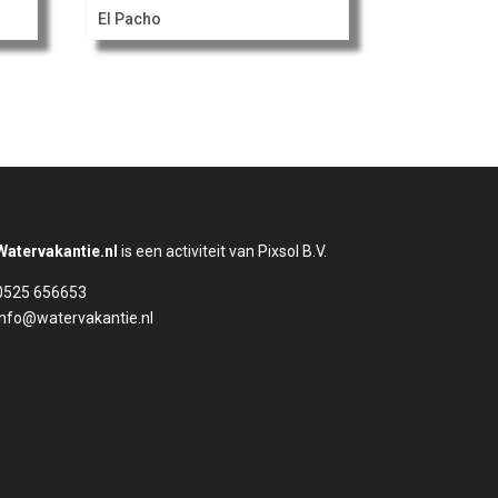
El Pacho
Watervakantie.nl
is een activiteit van Pixsol B.V.
0525 656653
info@watervakantie.nl