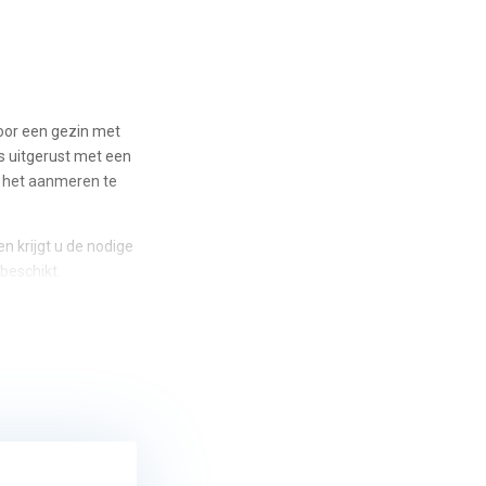
voor een gezin met
is uitgerust met een
Om het aanmeren te
n krijgt u de nodige
beschikt.