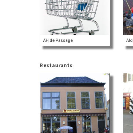
AH de Passage
Ald
Restaurants