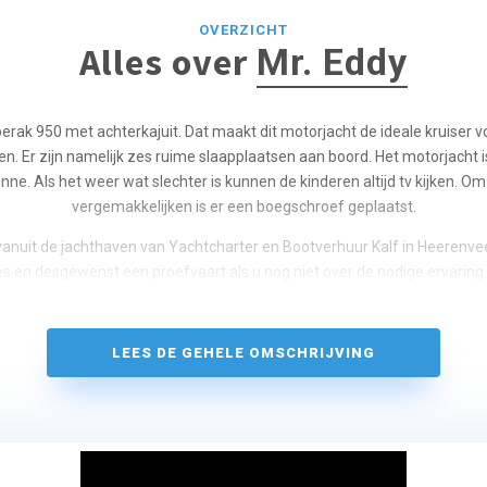
OVERZICHT
Alles over
Mr. Eddy
oerak 950 met achterkajuit. Dat maakt dit motorjacht de ideale kruiser 
en. Er zijn namelijk zes ruime slaapplaatsen aan boord. Het motorjacht 
nne. Als het weer wat slechter is kunnen de kinderen altijd tv kijken. 
vergemakkelijken is er een boegschroef geplaatst.
vanuit de jachthaven van Yachtcharter en Bootverhuur Kalf in Heerenvee
ies en desgewenst een proefvaart als u nog niet over de nodige ervaring 
LEES DE GEHELE OMSCHRIJVING