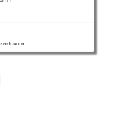
alf.nl
ze verhuurder