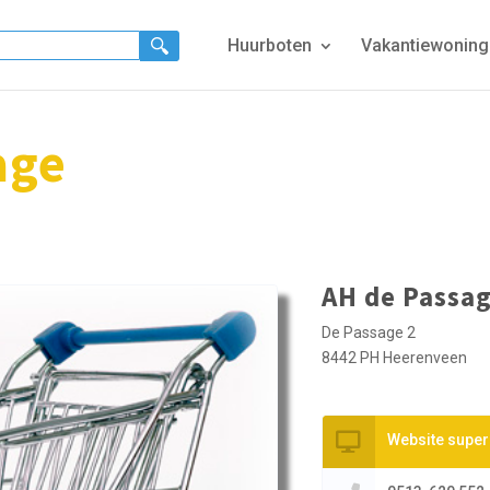
Huurboten
Vakantiewonin
age
AH de Passa
De Passage 2
8442 PH Heerenveen
Website supe