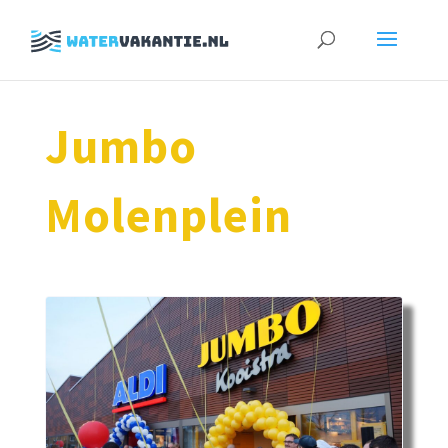
Zoeken
naar:
Jumbo
Molenplein