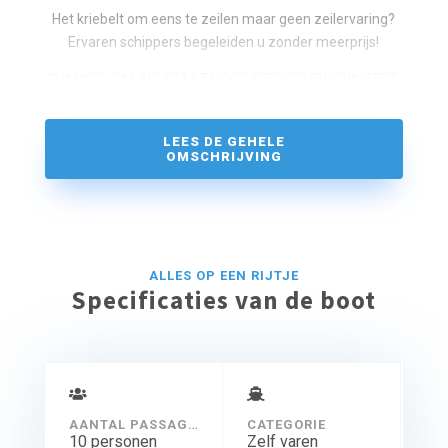
Het kriebelt om eens te zeilen maar geen zeilervaring?
Ervaren schippers begeleiden u zonder meerprijs!
CHANNEL SAlLlNG STAAT VOOR SERVlCE EN KWALlTElT:
WE GO THE EXTRA NAUTlCAL MlLE FOR YOU!
LEES DE GEHELE
OMSCHRIJVING
ALLES OP EEN RIJTJE
Specificaties van de boot
AANTAL PASSAGIERS
CATEGORIE
10 personen
Zelf varen