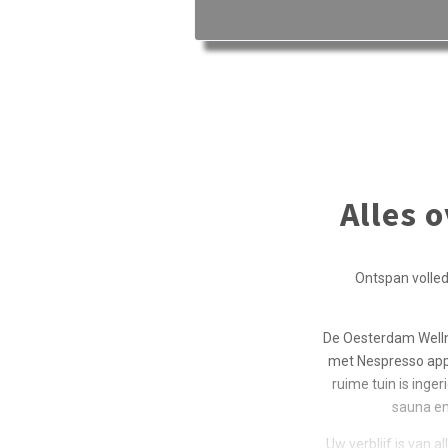
Alles 
Ontspan volled
De Oesterdam Welln
met Nespresso appa
ruime tuin is inge
sauna en
Uw verblijf is van 