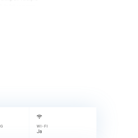
k zodat u nergens
 geen enkel recht
NG
WI-FI
Ja