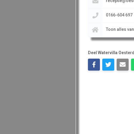
receptie@oes
0166-604 697
Toon alles va
Deel Watervilla Oeste