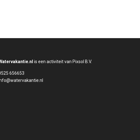
Watervakantie.nl
is een activiteit van Pixsol B.V.
0525 656653
info@watervakantie.nl