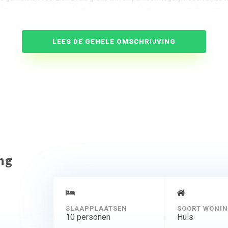
akte bedden, keukenpakket, handdoekenpakket en een eindschoonmaa
aan hoeft te denken en volledig kunt ontspannen.
ogelijke verschillen in de inrichting per villa kan aan de getoonde foto’s
LEES DE GEHELE OMSCHRIJVING
worden ontleend.
ing
SLAAPPLAATSEN
SOORT WONI
10 personen
Huis