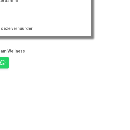
terdam.nl
n deze verhuurder
rdam Wellness