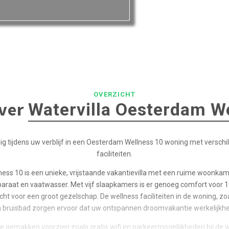
OVERZICHT
over
Watervilla Oesterdam W
ig tijdens uw verblijf in een Oesterdam Wellness 10 woning met verschi
faciliteiten.
ess 10 is een unieke, vrijstaande vakantievilla met een ruime woonka
raat en vaatwasser. Met vijf slaapkamers is er genoeg comfort voor 
richt voor een groot gezelschap. De wellness faciliteiten in de woning, z
 bruisbad zorgen ervoor dat uw ontspannen droomvakantie werkelijkhe
alle gemakken voorzien zoals gratis wifi en parkeermogelijkheden bij de wo