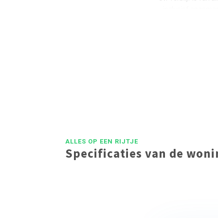
inclusief opgema
In verband met m
ALLES OP EEN RIJTJE
Specificaties van de won