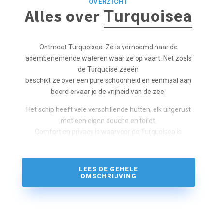
OVERZICHT
Alles over
Turquoisea
Ontmoet Turquoisea. Ze is vernoemd naar de
adembenemende wateren waar ze op vaart. Net zoals
de Turquoise zeeën
beschikt ze over een pure schoonheid en eenmaal aan
boord ervaar je de vrijheid van de zee.
Het schip heeft vele verschillende hutten, elk uitgerust
met een eigen douche en toilet.
Comfort en privacy is waarvoor de Turquoisea is
gebouwd!
Als je op zoek bent naar een heerlijk uitje met moderne
LEES DE GEHELE
voorzieningen en luxe interieurs, dan is Turquoise Seas
OMSCHRIJVING
de perfecte keuze. Of je nu op vakantie gaat als gezin of
als grotere groep, dit Turkse houten schip belooft een
zeilervaring die je voor de rest van je leven bijblijft.