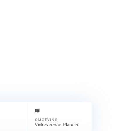
 op de begane grond,
en uitzicht richting
uit de hal op de
de woonkamer. Vanuit
se Plassen
OMGEVING
Vinkeveense Plassen