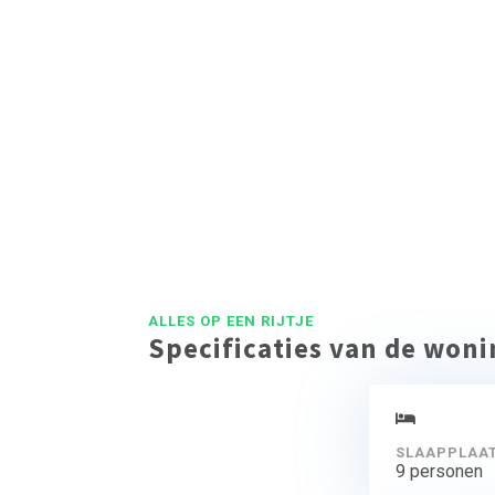
Bij dit appartement
de beschikking over
Via het terras 
bovenverdieping, wa
diverse k
ALLES OP EEN RIJTJE
Specificaties van de won
SLAAPPLAA
9 personen