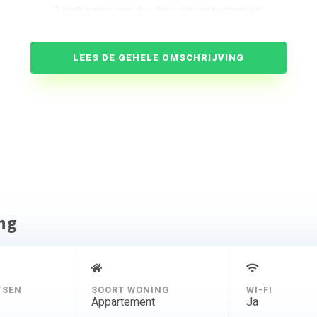
2 badkamers met douche, toilet en badmeubel
apart derde toilet
centrale verwarming
LEES DE GEHELE OMSCHRIJVING
 heeft u aan de voorzijde van Visserlsust, samen met het appartement
 een deels overdekt terras met zitje (aan de Baambrugse Zuwe gelegen) 
de Vinkeveense Plassen.
komt u in een halletje met een trap naar boven naar uw appartement. Van
ar ook een extra zitje staat, heeft u toegang tot alle slaapkamers en 
amers en open keuken heeft u een prachtig uitzicht over de Vinkeveen
ing
TSEN
SOORT WONING
WI-FI
Appartement
Ja