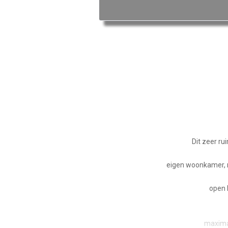
Dit zeer ru
eigen woonkamer, m
open 
maxima