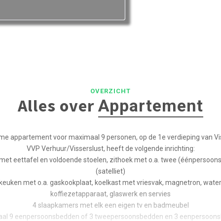
OVERZICHT
Alles over
Appartement
ime appartement voor maximaal 9 personen, op de 1e verdieping van Vis
VVP Verhuur/Visserslust, heeft de volgende inrichting:
et eettafel en voldoende stoelen, zithoek met o.a. twee (éénpersoon
(satelliet)
keuken met o.a. gaskookplaat, koelkast met vriesvak, magnetron, water
koffiezetapparaat, glaswerk en servies
4 slaapkamers met elk een eigen tv en badmeubel
al 9 eenpersoonsbedden of 3 tweepersoonsbedden en 3 eenpersoon