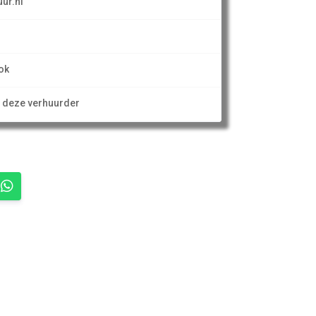
ur.nl
ok
n deze verhuurder