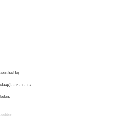
serslust bij
sslaap)banken en tv
koker,
sbedden