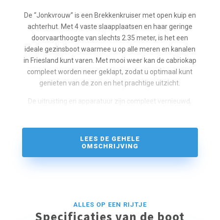
De “Jonkvrouw” is een Brekkenkruiser met open kuip en
achterhut. Met 4 vaste slaapplaatsen en haar geringe
doorvaarthoogte van slechts 2.35 meter, is het een
ideale gezinsboot waarmee u op alle meren en kanalen
in Friesland kunt varen. Met mooi weer kan de cabriokap
compleet worden neer geklapt, zodat u optimaal kunt
genieten van de zon en het prachtige uitzicht.
De uitrusting en apparatuur zijn compleet vernieuwd,
bijv. de kombuis, radio, LCD-TV, met digitenne,
koffiezetapparaat, lader/omvormer, walstroom 220 volt,
boegschroef, boiler, enz enz.
LEES DE GEHELE
OMSCHRIJVING
ALLES OP EEN RIJTJE
Specificaties van de boot