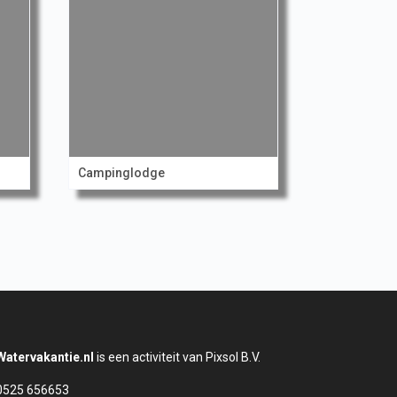
Campinglodge
Watervakantie.nl
is een activiteit van Pixsol B.V.
0525 656653