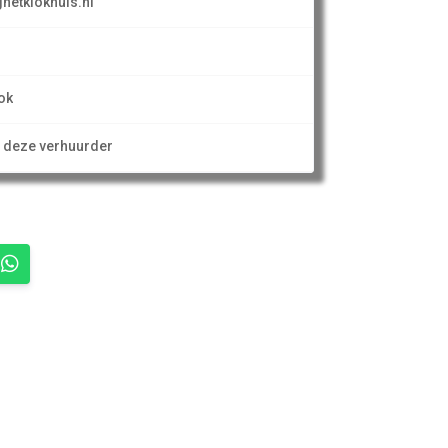
etklokhuis.nl
ok
n deze verhuurder