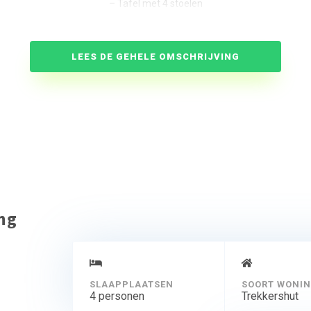
– Tafel met 4 stoelen
– Potten, pannen en bestek
– Elektriciteit
– Keukenblokje met klein kooktoestel
LEES DE GEHELE OMSCHRIJVING
– Afwasborstel en teiltje
– Afvalbak
– Picknicktafel
– Fluitketel
– Spiegel
– Kacheltje (op aanvraag)
– Koelkastje
Er zijn geen handdoeken en er is ook geen beddengoed aanwezig!
ing
SLAAPPLAATSEN
SOORT WONI
4 personen
Trekkershut