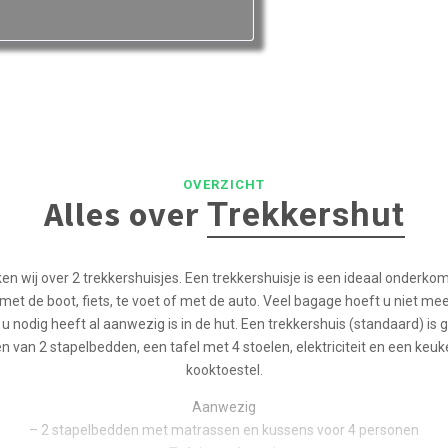
OVERZICHT
Alles over
Trekkershut
en wij over 2 trekkershuisjes. Een trekkershuisje is een ideaal onderk
met de boot, fiets, te voet of met de auto. Veel bagage hoeft u niet me
 nodig heeft al aanwezig is in de hut. Een trekkershuis (standaard) is g
n van 2 stapelbedden, een tafel met 4 stoelen, elektriciteit en een keuk
kooktoestel.
Aanwezig
– 2 stapelbedden met matrassen en kussens voor 4 personen