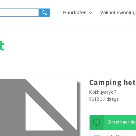
Huurboten
Vakantiewonin
t
Camping het
Klokhuysdyk 7
8612 JJ Idzega
Direct naar d