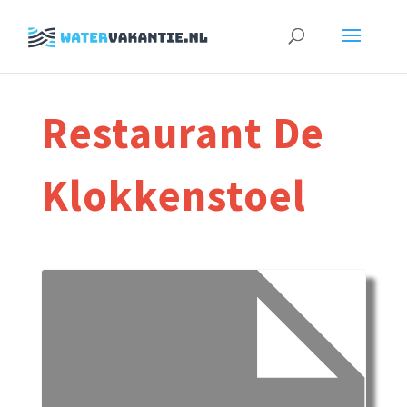
Zoeken
naar:
Restaurant De
Klokkenstoel