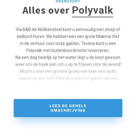
OVERZICHT
Alles over
Polyvalk
Via B&B de Klokkenstoel kunt u eenvoudig een sloep of
zeilboot huren. We hebben een een grote Makma Vlet
in de verhuur voor onze gasten. Tevens kunt u een
Polyvalk met buitenboordmotor reserveren.
Na een dag heerlijk op het water legt u de boot gewoon
weer om de hoek aan om u op te frissen voor de avond!
Mocht u met een grotere groep een keer een tocht
maken op een echt Skûtsje onder het genot van een
lokaal
biertje of proeverij van brouwerij Gudzekop, dan zijn hier
ook mogelijkheden voor!
LEES DE GEHELE
OMSCHRIJVING