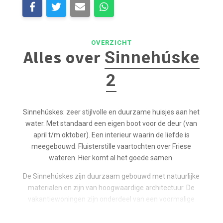
OVERZICHT
Alles over
Sinnehúske
2
Sinnehúskes: zeer stijlvolle en duurzame huisjes aan het
water. Met standaard een eigen boot voor de deur (van
april t/m oktober). Een interieur waarin de liefde is
meegebouwd. Fluisterstille vaartochten over Friese
wateren. Hier komt al het goede samen.
De Sinnehúskes zijn duurzaam gebouwd met natuurlijke
materialen en zijn van hoogwaardige architectuur. De
vakantiewoningen zijn onderdeel van een voormalige
scheepswerf die getransformeerd is tot een
energieneutraal gebouw. Zonnecollectoren en een