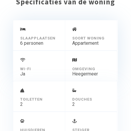
Specificaties van de woning
Op de 2 verdieping nog een doucheruimte met toilet en
een slaapkamer met boxspringbedden.
SLAAPPLAATSEN
SOORT WONING
6 personen
Appartement
WI-FI
OMGEVING
Ja
Heegermeer
TOILETTEN
DOUCHES
2
2
HUISDIEREN
STEIGER