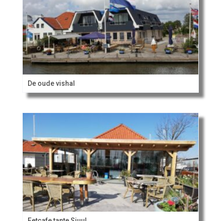
De oude vishal
Eetcafe tante Sjuul