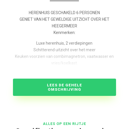
HERENHUIS GESCHAKELD 6 PERSONEN
GENIET VAN HET GEWELDIGE UITZICHT OVER HET
HEEGERMEER
Kenmerken:
Luxe herenhuis, 2 verdiepingen
Schitterend uitzicht over het meer
Keuken voorzien van combimagnetron, vaatwasser en
vries/koelkast.
Woonkamer met zithoek
Badkamer met douche, bad en toilet.
Kabel tv (flatscreen) met dvd speler, gratis internet.
LEES DE GEHELE
Royaal vlonder terras met aanlegsteiger en prachtig
OMSCHRIJVING
dakterras op de 1e verdieping
Drie woningen, nr. 57, 57a en 57b zijn geschikt voor 4-6
personen.
Op de eerste verdieping 2 slaapkamers met
boxspringbedden een badkamer met toilet.
ALLES OP EEN RIJTJE