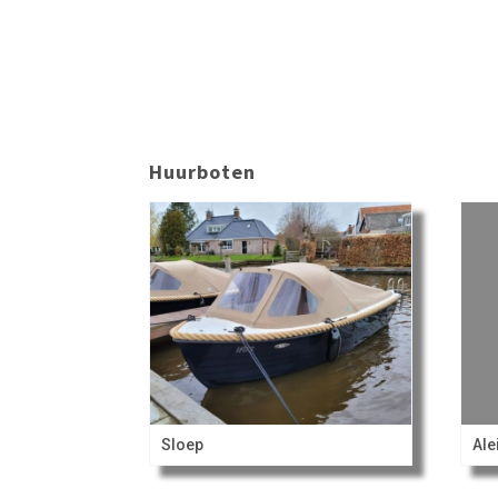
Huurboten
Sloep
Ale