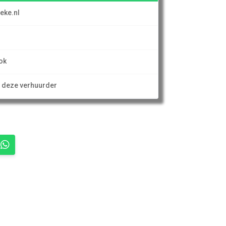
eke.nl
ok
n deze verhuurder