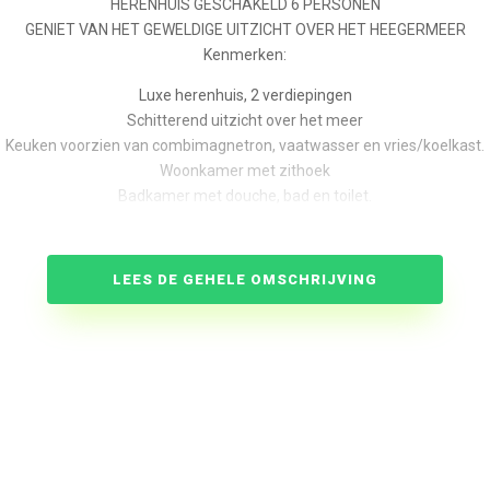
HERENHUIS GESCHAKELD 6 PERSONEN
GENIET VAN HET GEWELDIGE UITZICHT OVER HET HEEGERMEER
Kenmerken:
Luxe herenhuis, 2 verdiepingen
Schitterend uitzicht over het meer
Keuken voorzien van combimagnetron, vaatwasser en vries/koelkast.
Woonkamer met zithoek
Badkamer met douche, bad en toilet.
Kabel tv (flatscreen) met dvd speler, gratis internet.
l vlonder terras met aanlegsteiger en prachtig dakterras op de 1e verd
Drie woningen, nr. 57, 57a en 57b zijn geschikt voor 4-6 personen.
LEES DE GEHELE OMSCHRIJVING
erste verdieping 2 slaapkamers met boxspringbedden een badkamer met
dieping nog een doucheruimte met toilet en een slaapkamer met boxs