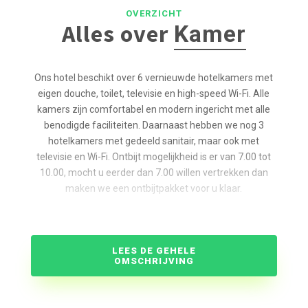
OVERZICHT
Alles over
Kamer
Ons hotel beschikt over 6 vernieuwde hotelkamers met
eigen douche, toilet, televisie en high-speed Wi-Fi. Alle
kamers zijn comfortabel en modern ingericht met alle
benodigde faciliteiten. Daarnaast hebben we nog 3
hotelkamers met gedeeld sanitair, maar ook met
televisie en Wi-Fi. Ontbijt mogelijkheid is er van 7.00 tot
10.00, mocht u eerder dan 7.00 willen vertrekken dan
maken we een ontbijtpakket voor u klaar.
Ook is het mogelijk arrangement/pakket samen te
stellen, ideaal voor mensen die in de buurt werken.
Bijvoorbeeld met lunchpakket, diner en aantal
LEES DE GEHELE
consumpties. Voor bedrijven is het mogelijk dit op
OMSCHRIJVING
factuur te doen.