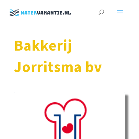
Zoeken
naar:
Bakkerij
Jorritsma bv