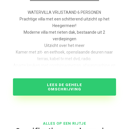
WATERVILLA VRIJSTAAND 6 PERSONEN
Prachtige villa met een schitterend uitzicht op het
Heegermeer!
Moderne villa met rieten dak, bestaande uit 2
verdiepingen
Uitzicht over het meer
Kamer met zit- en eethoek, openslaande deuren naar
terras, kabel tv met dvd, radio.
Aparte keuken met combimagnetron, afwasmachine en
vries/koelkast.
Ruim terras met tuinmeubels en eigen aanlegsteiger.
LEES DE GEHELE
Royale tuin om de villa.
OMSCHRIJVING
Ruime berging.
3 slaapkamers met boxspring bedden en een
kledingkast.
1 Slaapkamer heeft een balkon met schitterend uitzicht
over het water.
ALLES OP EEN RIJTJE
Badkamer met ligbad, douche en wastafel. Apart toilet.