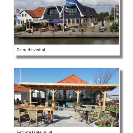
De oude vishal
Eetcafe tante Sjuul