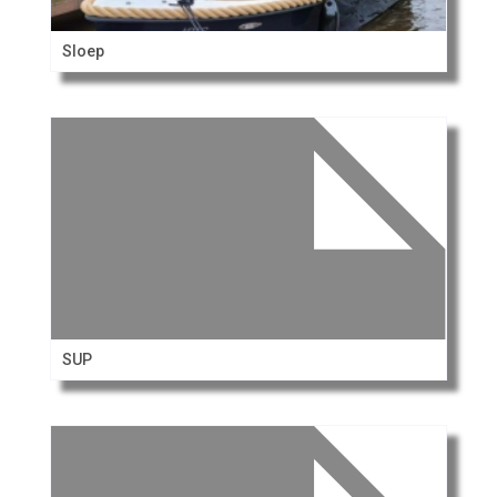
Sloep
SUP