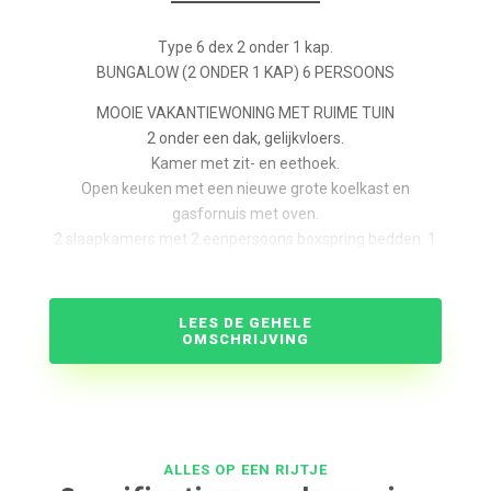
Type 6 dex 2 onder 1 kap.
BUNGALOW (2 ONDER 1 KAP) 6 PERSOONS
MOOIE VAKANTIEWONING MET RUIME TUIN
2 onder een dak, gelijkvloers.
Kamer met zit- en eethoek.
Open keuken met een nieuwe grote koelkast en
gasfornuis met oven.
2 slaapkamers met 2 eenpersoons boxspring bedden. 1
slaapkamer met een stapelbed. Op alle slaapkamers een
wastafel en kledingkast.
Aparte douche en toilet.
LEES DE GEHELE
OMSCHRIJVING
Berging.
Terras met tuinmeubelen.
Kabel tv en gratis internet
Nr. 35, 36, 37 en 38 liggen aan een speeltuin.
ALLES OP EEN RIJTJE