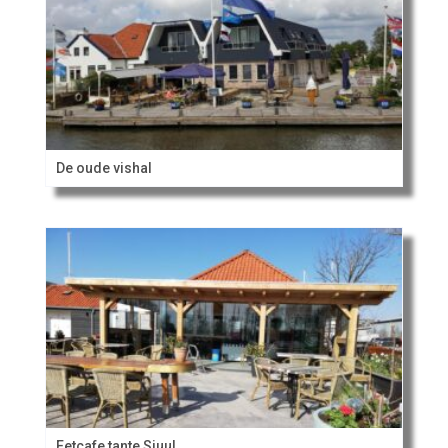
De oude vishal
Eetcafe tante Sjuul