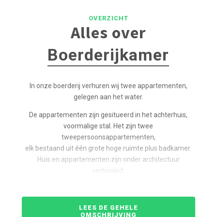
OVERZICHT
Alles over
Boerderijkamer
In onze boerderij verhuren wij twee appartementen,
gelegen aan het water.
De appartementen zijn gesitueerd in het achterhuis,
voormalige stal. Het zijn twee
tweepersoonsappartementen,
elk bestaand uit één grote hoge ruimte plus badkamer.
Huis en appartementen zijn onder architectuur
verbouwd,
waarbij authentieke details zoals een prachtig oud
gebint gespaard zijn gebleven. De boerderij is een
rijksmonument.
LEES DE GEHELE
OMSCHRIJVING