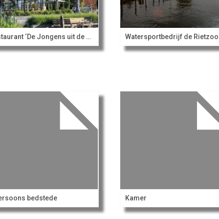
Restaurant ‘De Jongens uit de buurt’
Watersportbedrijf de Rietzo
ersoons bedstede
Kamer