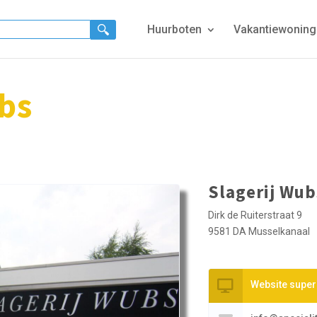
Huurboten
Vakantiewonin
bs
Slagerij Wub
Dirk de Ruiterstraat 9
9581 DA Musselkanaal
Website supe