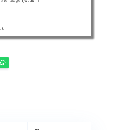
eitenslagerijwubs.nl
ok