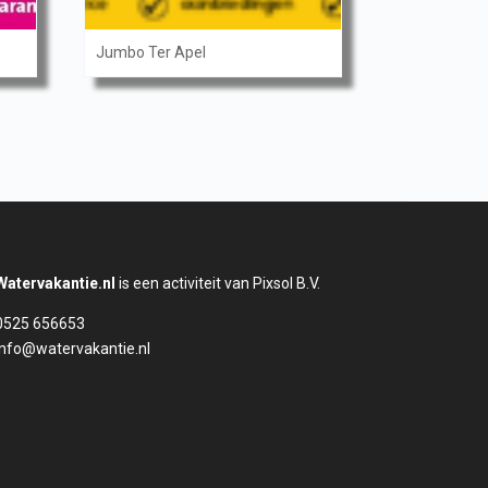
Jumbo Ter Apel
Watervakantie.nl
is een activiteit van Pixsol B.V.
0525 656653
info@watervakantie.nl