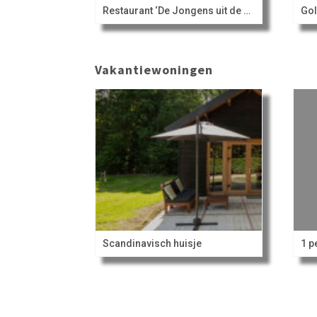
Restaurant ‘De Jongens uit de buurt’
Go
Vakantiewoningen
Scandinavisch huisje
1 p