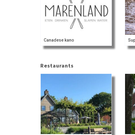
Canadese kano
Su
Restaurants