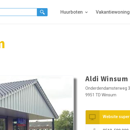
Huurboten
Vakantiewonin
m
Aldi Winsum
Onderdendamsterweg 
9951 TD Winsum
Website supe