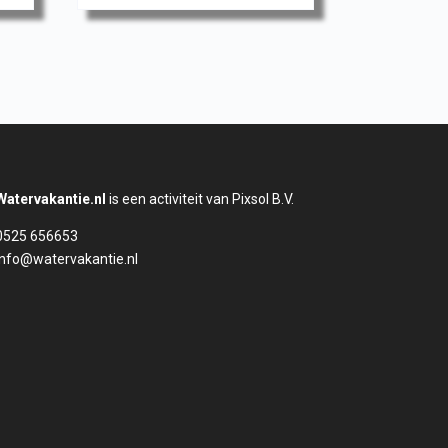
Watervakantie.nl
is een activiteit van Pixsol B.V.
0525 656653
info@watervakantie.nl