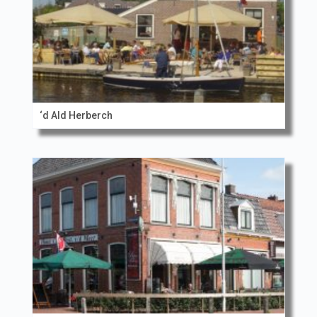
‘d Ald Herberch