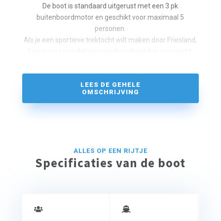
De boot is standaard uitgerust met een 3 pk
buitenboordmotor en geschikt voor maximaal 5
personen.
Als je een sportieve trektocht wilt maken door Friesland,
kan er met een dektent aan boord worden overnacht.
Max 5 personen
LEES DE GEHELE
4 pk buitenboordmotor
OMSCHRIJVING
Rolfok
Dektent op aanvraag
Anker
Trektochten en Groepszeilen
ALLES OP EEN RIJTJE
Specificaties van de boot