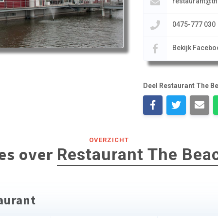
restaurant@th
0475-777 030
Bekijk Facebo
Deel Restaurant The B
OVERZICHT
les over
Restaurant The Bea
taurant