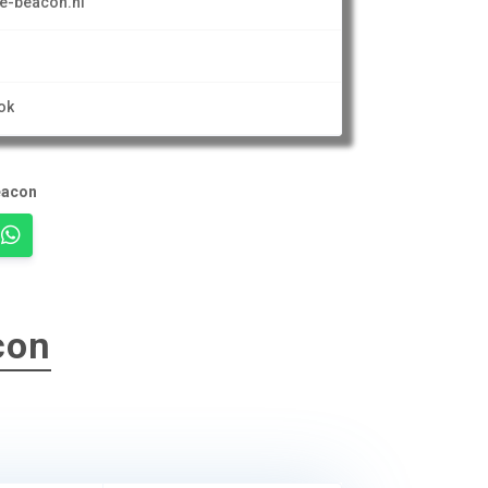
e-beacon.nl
ok
eacon
con