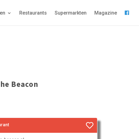
gen
Restaurants
Supermarkten
Magazine
The Beacon
urant