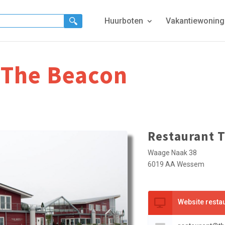
Huurboten
Vakantiewonin
 The Beacon
Restaurant 
Waage Naak 38
6019 AA Wessem
Website resta