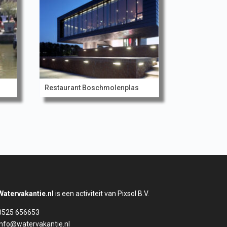
Restaurant Boschmolenplas
Watervakantie.nl
is een activiteit van Pixsol B.V.
0525 656653
info@watervakantie.nl