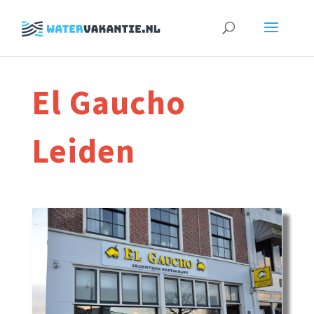
Zoeken
naar:
El Gaucho
Leiden