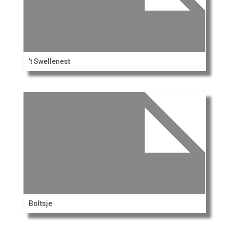
’t Swellenest
Boltsje