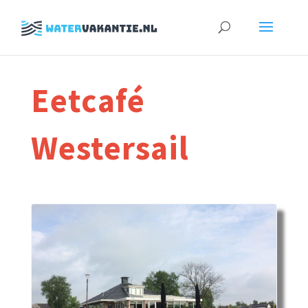
Zoeken
naar:
Eetcafé
Westersail