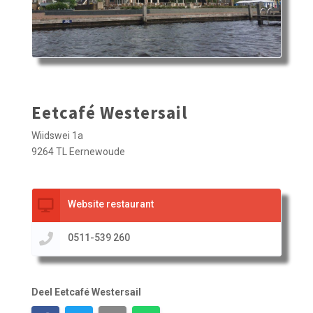
Eetcafé Westersail
Wiidswei 1a
9264 TL Eernewoude
Website restaurant
0511-539 260
Deel Eetcafé Westersail